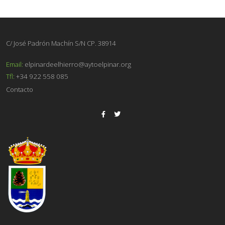
C/ José Padrón Machín S/N CP. 38914
Email:
elpinardeelhierro@aytoelpinar.org
Tfl:
+34 922 558 085
Contacto