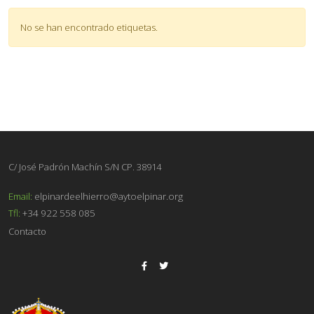
No se han encontrado etiquetas.
C/ José Padrón Machín S/N CP. 38914
Email:
elpinardeelhierro@aytoelpinar.org
Tfl:
+34 922 558 085
Contacto