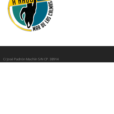
C/ José Padrón Machín S/N CP. 38914
Email:
elpinardeelhierro@aytoelpinar.org
Tfl:
+34 922 558 085
Contacto