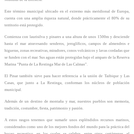
Este término municipal ubicado en el extremo más meridional de Europa,
cuenta con una amplia riqueza natural, donde prácticamente el 80% de su
territorio está protegido.
Comienza con laurisilva y pinares a una altura de unos 1500m y desciende
hasta el mar atravesando senderos, jeroglíficos, campos de almendros e
higueras, zonas recreativas, miradores, conos volcánicos y lavas cordadas que
se funden con el mar. Sus aguas están protegidas bajo el amparo de la Reserva
Marina “Punta de La Restinga Mar de Las Calmas”.
El Pinar también sirve para hacer referencia a la unión de Taibique y Las
Casas, que junto a La Restinga, conforman los núcleos de población
municipal.
Además de un destino de montaña y mar, nuestros pueblos son memoria,
tradición, costumbre, fiesta, patrimonio y pasión.
A estos rasgos tenemos que sumarle unos espléndidos recursos marinos,
considerados como uno de los mejores fondos del mundo para la práctica del
buceo recreativo, en los cuales se celebra, entre otros certámenes, el