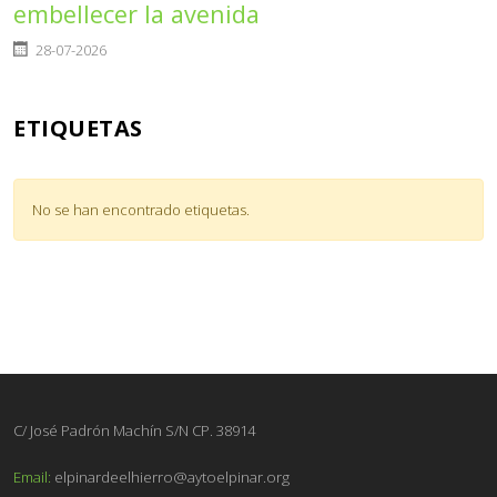
embellecer la avenida
Detalles
28-07-2026
ETIQUETAS
No se han encontrado etiquetas.
C/ José Padrón Machín S/N CP. 38914
Email:
elpinardeelhierro@aytoelpinar.org