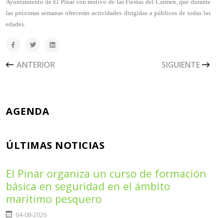
Ayuntamiento de El Pinar con motivo de las Fiestas del Carmen, que durante
las próximas semanas ofrecerán actividades dirigidas a públicos de todas las
edades.
ARTÍCULO ANTERIOR: EL PINAR IMPULSA UN PROGRAMA
ARTÍCULO SIGU
ANTERIOR
SIGUIENTE
AGENDA
ÚLTIMAS NOTICIAS
El Pinar organiza un curso de formación
básica en seguridad en el ámbito
marítimo pesquero
Detalles
04-08-2026