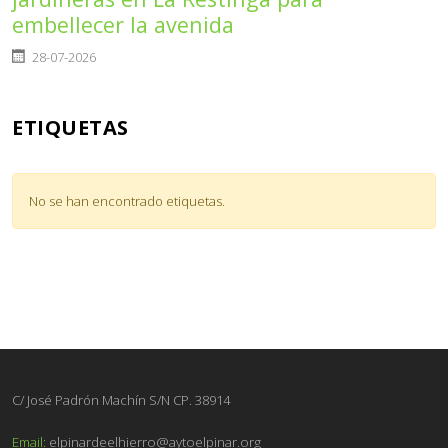
embellecer la avenida
Detalles
28-07-2026
ETIQUETAS
No se han encontrado etiquetas.
C/ José Padrón Machín S/N CP. 38914
Email:
elpinardeelhierro@aytoelpinar.org